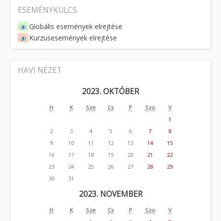
ESEMÉNYKULCS
Globális események elrejtése
Kurzusesemények elrejtése
HAVI NÉZET
2023. OKTÓBER
H
K
Sze
Cs
P
Szo
V
1
2
3
4
5
6
7
8
9
10
11
12
13
14
15
16
17
18
19
20
21
22
23
24
25
26
27
28
29
30
31
2023. NOVEMBER
H
K
Sze
Cs
P
Szo
V