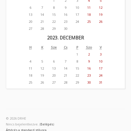
1
2
3
4
5
6
7
8
9
10
11
12
13
14
15
16
17
18
19
20
21
22
23
24
25
26
27
28
29
30
2023. DECEMBER
H
K
Sze
Cs
P
Szo
V
1
2
3
4
5
6
7
8
9
10
11
12
13
14
15
16
17
18
19
20
21
22
23
24
25
26
27
28
29
30
31
© 2026 DRHE
Nincs bejelentkezve. (
Belépés
)
Áttérés a standard stílusra