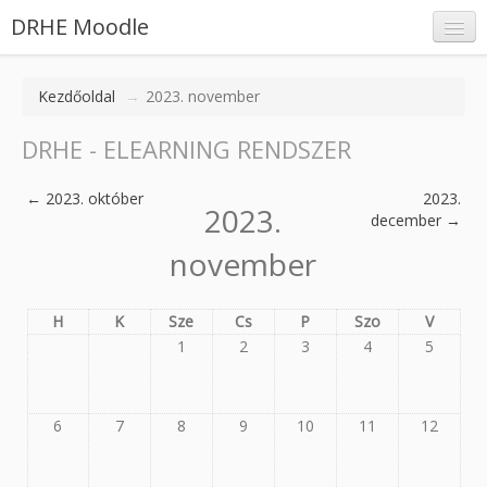
DRHE Moodle
Kezdőoldal
→
2023. november
DRHE - ELEARNING RENDSZER
Belépés
←
2023. október
2023.
2023.
december
→
november
H
K
Sze
Cs
P
Szo
V
1
2
3
4
5
6
7
8
9
10
11
12