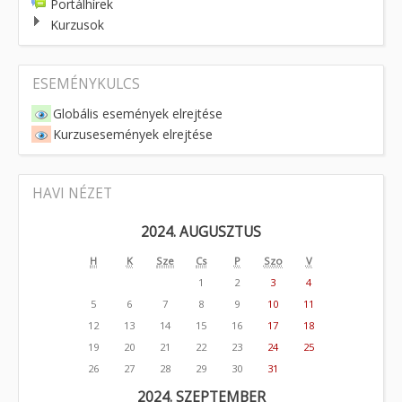
Portálhírek
Kurzusok
ESEMÉNYKULCS
Globális események elrejtése
Kurzusesemények elrejtése
HAVI NÉZET
2024. AUGUSZTUS
H
K
Sze
Cs
P
Szo
V
1
2
3
4
5
6
7
8
9
10
11
12
13
14
15
16
17
18
19
20
21
22
23
24
25
26
27
28
29
30
31
2024. SZEPTEMBER