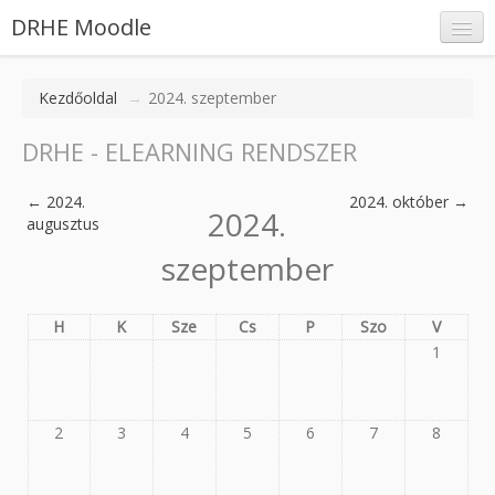
DRHE Moodle
Kezdőoldal
→
2024. szeptember
DRHE - ELEARNING RENDSZER
Belépés
←
2024.
2024. október
→
2024.
augusztus
szeptember
H
K
Sze
Cs
P
Szo
V
1
2
3
4
5
6
7
8