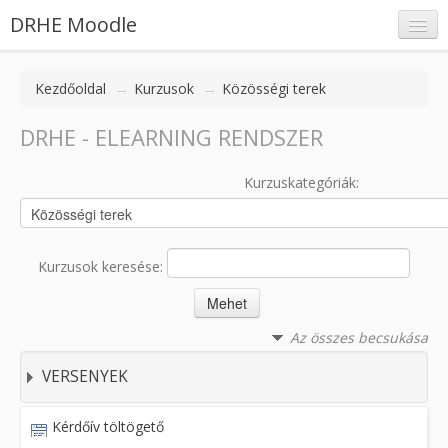
DRHE Moodle
Kezdőoldal
→
Kurzusok
→
Közösségi terek
DRHE - ELEARNING RENDSZER
Belépés
Kurzuskategóriák:
Kurzusok keresése:
Az összes becsukása
VERSENYEK
Kérdőív töltögető