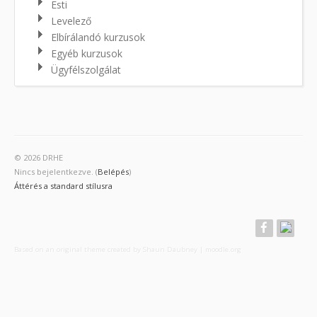
Esti
Levelező
Elbírálandó kurzusok
Egyéb kurzusok
Ügyfélszolgálat
© 2026 DRHE
Nincs bejelentkezve. (
Belépés
)
Áttérés a standard stílusra
Based on an original theme created by Shaun Daubney
|
moodle.org