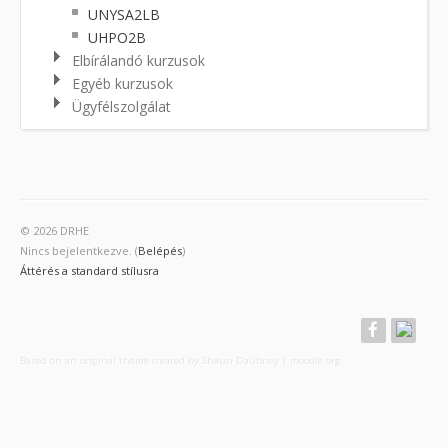
UNYSA2LB
UHPO2B
Elbírálandó kurzusok
Egyéb kurzusok
Ügyfélszolgálat
© 2026 DRHE
Nincs bejelentkezve. (
Belépés
)
Áttérés a standard stílusra
Based on an original theme created by Shaun Daubney
|
moodle.org