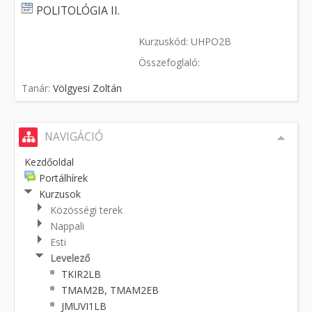
POLITOLÓGIA II.
Kurzuskód: UHPO2B
Összefoglaló:
Tanár:
Völgyesi Zoltán
NAVIGÁCIÓ
Kezdőoldal
Portálhírek
Kurzusok
Közösségi terek
Nappali
Esti
Levelező
TKIR2LB
TMAM2B, TMAM2EB
JMUVI1LB