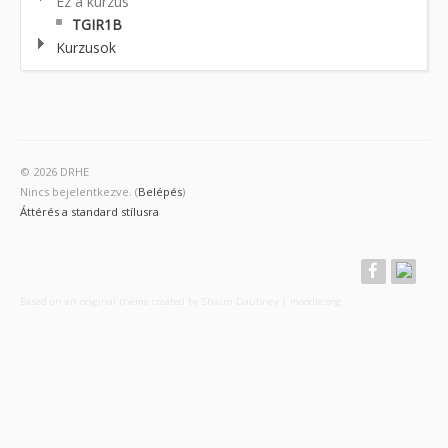
Ez a kurzus
TGIR1B
Kurzusok
© 2026 DRHE
Nincs bejelentkezve. (
Belépés
)
Áttérés a standard stílusra
Based on an original theme created by Shaun Daubney
|
moodle.org