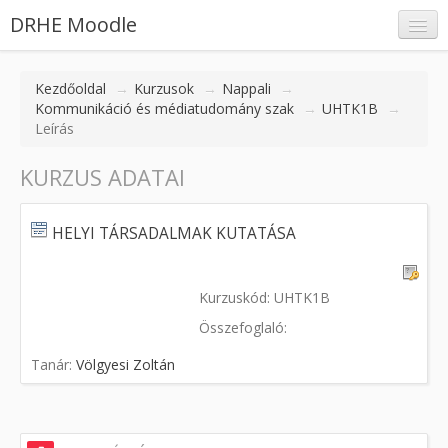
DRHE Moodle
Kezdőoldal
→
Kurzusok
→
Nappali
→
Kommunikáció és médiatudomány szak
→
UHTK1B
→
Leírás
Belépés
KURZUS ADATAI
HELYI TÁRSADALMAK KUTATÁSA
Kurzuskód: UHTK1B
Összefoglaló:
Tanár:
Völgyesi Zoltán