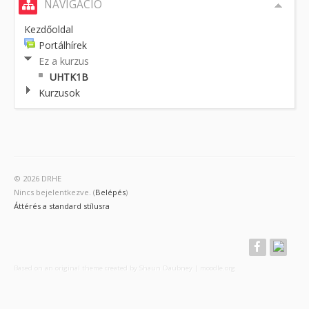
NAVIGÁCIÓ
Kezdőoldal
Portálhírek
Ez a kurzus
UHTK1B
Kurzusok
© 2026 DRHE
Nincs bejelentkezve. (
Belépés
)
Áttérés a standard stílusra
Based on an original theme created by Shaun Daubney
|
moodle.org