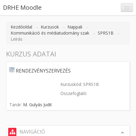
DRHE Moodle
Kezdőoldal
→
Kurzusok
→
Nappali
→
Kommunikáció és médiatudomány szak
→
SPRS1B
→
Leírás
Belépés
KURZUS ADATAI
RENDEZVÉNYSZERVEZÉS
Kurzuskód: SPRS1B
Összefoglaló:
Tanár:
M. Gulyás Judit
NAVIGÁCIÓ