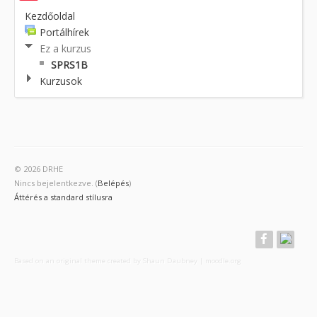
Kezdőoldal
Portálhírek
Ez a kurzus
SPRS1B
Kurzusok
© 2026 DRHE
Nincs bejelentkezve. (
Belépés
)
Áttérés a standard stílusra
Based on an original theme created by Shaun Daubney
|
moodle.org