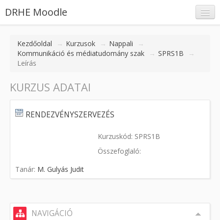
DRHE Moodle
Kezdőoldal
→
Kurzusok
→
Nappali
→
Kommunikáció és médiatudomány szak
→
SPRS1B
→
Leírás
Belépés
KURZUS ADATAI
RENDEZVÉNYSZERVEZÉS
Kurzuskód: SPRS1B
Összefoglaló:
Tanár:
M. Gulyás Judit
NAVIGÁCIÓ