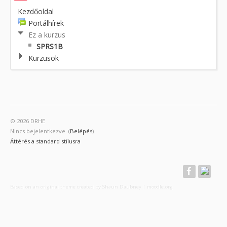
Kezdőoldal
Portálhírek
Ez a kurzus
SPRS1B
Kurzusok
© 2026 DRHE
Nincs bejelentkezve. (
Belépés
)
Áttérés a standard stílusra
Based on an original theme created by Shaun Daubney
|
moodle.org