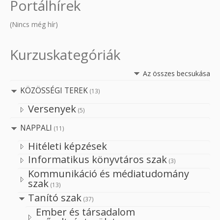
Portálhírek
(Nincs még hír)
Kurzuskategóriák
Az összes becsukása
KÖZÖSSÉGI TEREK
(13)
Versenyek
(5)
NAPPALI
(11)
Hitéleti képzések
Informatikus könyvtáros szak
(3)
Kommunikáció és médiatudomány
szak
(13)
Tanító szak
(37)
Ember és társadalom