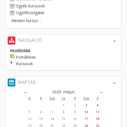
Egyéb kurzusok
Ügyfélszolgálat
Minden kurzus
...
NAVIGÁCIÓ
Kezdőoldal
Portálhírek
Kurzusok
NAPTÁR
←
2025. május
→
H
K
Sze
Cs
P
Szo
V
1
2
3
4
5
6
7
8
9
10
11
12
13
14
15
16
17
18
19
20
21
22
23
24
25