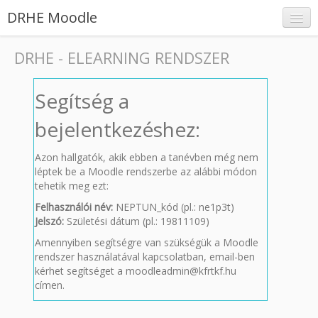
DRHE Moodle
DRHE - ELEARNING RENDSZER
Segítség a
Belépés
bejelentkezéshez:
Azon hallgatók, akik ebben a tanévben még nem
léptek be a Moodle rendszerbe az alábbi módon
tehetik meg ezt:
Felhasználói név:
NEPTUN_kód (pl.: ne1p3t)
Jelszó:
Születési dátum (pl.: 19811109)
Amennyiben segítségre van szükségük a Moodle
rendszer használatával kapcsolatban, email-ben
kérhet segítséget a moodleadmin@kfrtkf.hu
címen.