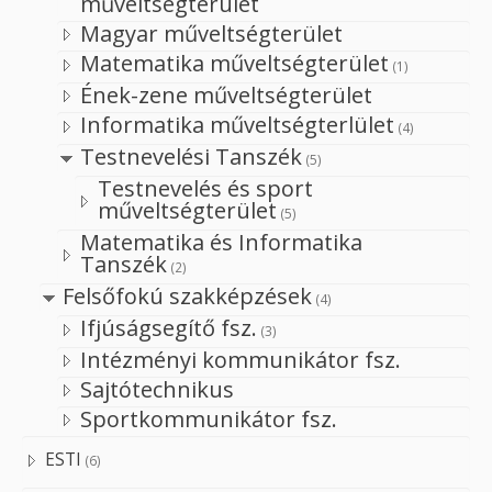
műveltségterület
Magyar műveltségterület
Matematika műveltségterület
(1)
Ének-zene műveltségterület
Informatika műveltségterlület
(4)
Testnevelési Tanszék
(5)
Testnevelés és sport
műveltségterület
(5)
Matematika és Informatika
Tanszék
(2)
Felsőfokú szakképzések
(4)
Ifjúságsegítő fsz.
(3)
Intézményi kommunikátor fsz.
Sajtótechnikus
Sportkommunikátor fsz.
ESTI
(6)