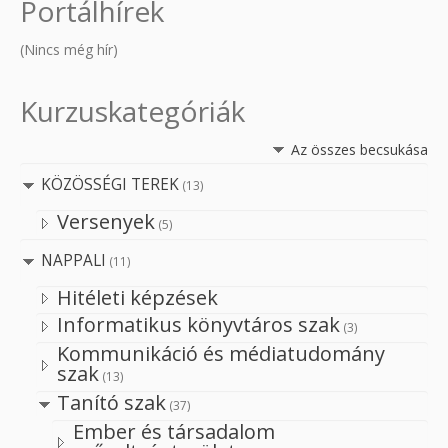
Portálhírek
(Nincs még hír)
Kurzuskategóriák
Az összes becsukása
KÖZÖSSÉGI TEREK
(13)
Versenyek
(5)
NAPPALI
(11)
Hitéleti képzések
Informatikus könyvtáros szak
(3)
Kommunikáció és médiatudomány
szak
(13)
Tanító szak
(37)
Ember és társadalom