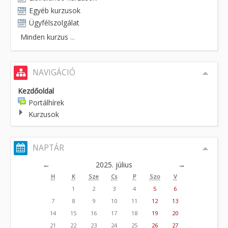
Egyéb kurzusok
Ügyfélszolgálat
Minden kurzus
...
NAVIGÁCIÓ
Kezdőoldal
Portálhírek
Kurzusok
NAPTÁR
←
2025. július
→
H
K
Sze
Cs
P
Szo
V
1
2
3
4
5
6
7
8
9
10
11
12
13
14
15
16
17
18
19
20
21
22
23
24
25
26
27