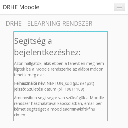
DRHE Moodle
DRHE - ELEARNING RENDSZER
Segítség a
Belépés
bejelentkezéshez:
Azon hallgatók, akik ebben a tanévben még nem
léptek be a Moodle rendszerbe az alábbi módon
tehetik meg ezt:
Felhasználói név:
NEPTUN_kód (pl.: ne1p3t)
Jelszó:
Születési dátum (pl.: 19811109)
Amennyiben segítségre van szükségük a Moodle
rendszer használatával kapcsolatban, email-ben
kérhet segítséget a moodleadmin@kfrtkf.hu
címen.