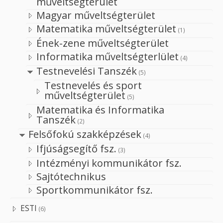
műveltségterület
Magyar műveltségterület
Matematika műveltségterület
(1)
Ének-zene műveltségterület
Informatika műveltségterlület
(4)
Testnevelési Tanszék
(5)
Testnevelés és sport
műveltségterület
(5)
Matematika és Informatika
Tanszék
(2)
Felsőfokú szakképzések
(4)
Ifjúságsegítő fsz.
(3)
Intézményi kommunikátor fsz.
Sajtótechnikus
Sportkommunikátor fsz.
ESTI
(6)