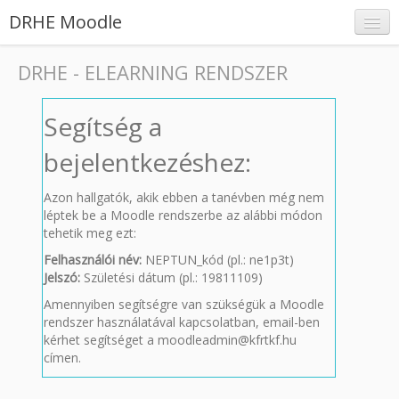
DRHE Moodle
DRHE - ELEARNING RENDSZER
Segítség a
Belépés
bejelentkezéshez:
Azon hallgatók, akik ebben a tanévben még nem
léptek be a Moodle rendszerbe az alábbi módon
tehetik meg ezt:
Felhasználói név:
NEPTUN_kód (pl.: ne1p3t)
Jelszó:
Születési dátum (pl.: 19811109)
Amennyiben segítségre van szükségük a Moodle
rendszer használatával kapcsolatban, email-ben
kérhet segítséget a moodleadmin@kfrtkf.hu
címen.