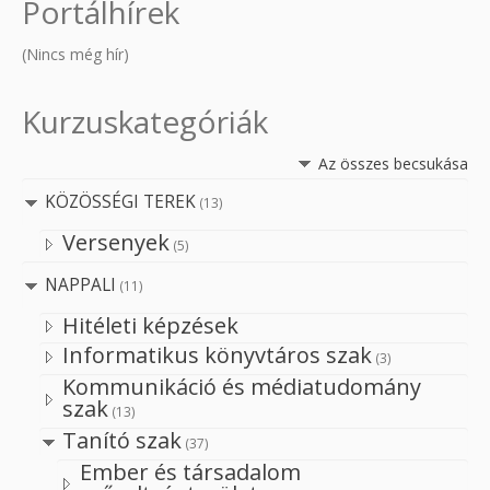
Portálhírek
(Nincs még hír)
Kurzuskategóriák
Az összes becsukása
KÖZÖSSÉGI TEREK
(13)
Versenyek
(5)
NAPPALI
(11)
Hitéleti képzések
Informatikus könyvtáros szak
(3)
Kommunikáció és médiatudomány
szak
(13)
Tanító szak
(37)
Ember és társadalom