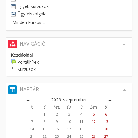
Egyéb kurzusok
Ügyfélszolgálat
Minden kurzus
...
NAVIGÁCIÓ
Kezdőoldal
Portálhírek
Kurzusok
NAPTÁR
←
2026. szeptember
→
H
K
Sze
Cs
P
Szo
V
1
2
3
4
5
6
7
8
9
10
11
12
13
14
15
16
17
18
19
20
21
22
23
24
25
26
27