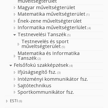
műveltségterület
Magyar műveltségterület
Matematika műveltségterület
(1)
Ének-zene műveltségterület
Informatika műveltségterlület
(4)
Testnevelési Tanszék
(5)
Testnevelés és sport
műveltségterület
(5)
Matematika és Informatika
Tanszék
(2)
Felsőfokú szakképzések
(4)
Ifjúságsegítő fsz.
(3)
Intézményi kommunikátor fsz.
Sajtótechnikus
Sportkommunikátor fsz.
ESTI
(6)